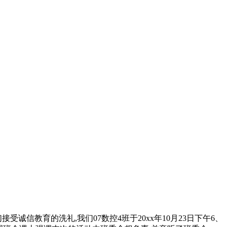
诚信教育的洗礼,我们07数控4班于20xx年10月23日下午6、