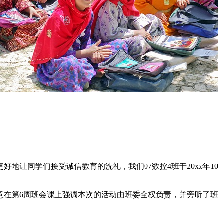
地让同学们接受诚信教育的洗礼，我们07数控4班于20xx年10
意在第6周班会课上强调本次的活动由班委全权负责，并旁听了