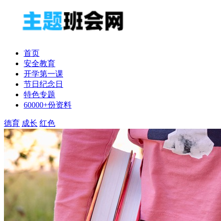
首页
安全教育
开学第一课
节日纪念日
特色专题
60000+份资料
德育
成长
红色