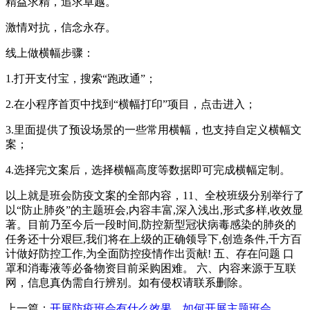
精益求精，追求卓越。
激情对抗，信念永存。
线上做横幅步骤：
1.打开支付宝，搜索“跑政通”；
2.在小程序首页中找到“横幅打印”项目，点击进入；
3.里面提供了预设场景的一些常用横幅，也支持自定义横幅文
案；
4.选择完文案后，选择横幅高度等数据即可完成横幅定制。
以上就是班会防疫文案的全部内容，11、全校班级分别举行了
以“防止肺炎”的主题班会,内容丰富,深入浅出,形式多样,收效显
著。目前乃至今后一段时间,防控新型冠状病毒感染的肺炎的
任务还十分艰巨,我们将在上级的正确领导下,创造条件,千方百
计做好防控工作,为全面防控疫情作出贡献! 五、存在问题 口
罩和消毒液等必备物资目前采购困难。 六、内容来源于互联
网，信息真伪需自行辨别。如有侵权请联系删除。
上一篇：
开展防疫班会有什么效果，如何开展主题班会