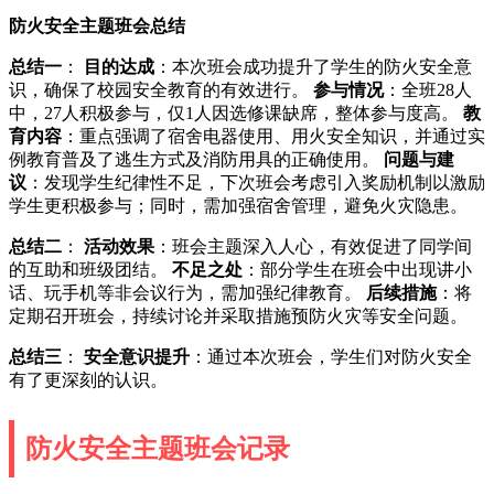
防火安全主题班会总结
总结一
：
目的达成
：本次班会成功提升了学生的防火安全意
识，确保了校园安全教育的有效进行。
参与情况
：全班28人
中，27人积极参与，仅1人因选修课缺席，整体参与度高。
教
育内容
：重点强调了宿舍电器使用、用火安全知识，并通过实
例教育普及了逃生方式及消防用具的正确使用。
问题与建
议
：发现学生纪律性不足，下次班会考虑引入奖励机制以激励
学生更积极参与；同时，需加强宿舍管理，避免火灾隐患。
总结二
：
活动效果
：班会主题深入人心，有效促进了同学间
的互助和班级团结。
不足之处
：部分学生在班会中出现讲小
话、玩手机等非会议行为，需加强纪律教育。
后续措施
：将
定期召开班会，持续讨论并采取措施预防火灾等安全问题。
总结三
：
安全意识提升
：通过本次班会，学生们对防火安全
有了更深刻的认识。
防火安全主题班会记录