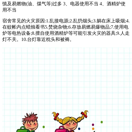
慎及易燃物(油、煤气等)过多 3、电器使用不当 4、酒精炉使
用不当
宿舍常见的火灾原因:1.乱接电源;2.乱扔烟头;3.躺在床上吸烟;4.
在蚊帐内点蜡烛看书5.焚烧杂物;6.存放易燃易爆物品;7.使用电
炉等电热设备;8.擅自使用酒精炉等可能引发火灾的器具;9.人走
灯不关。10.台灯靠近枕头和被褥。