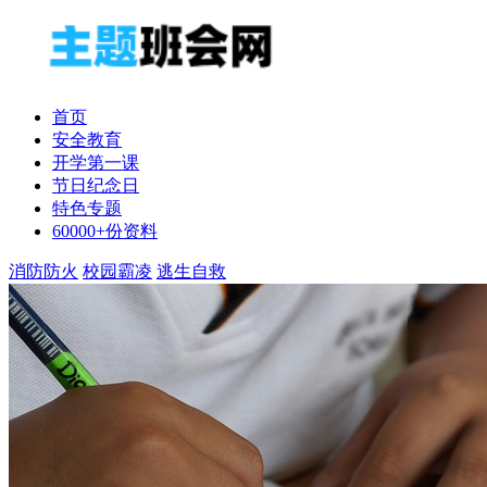
首页
安全教育
开学第一课
节日纪念日
特色专题
60000+份资料
消防防火
校园霸凌
逃生自救