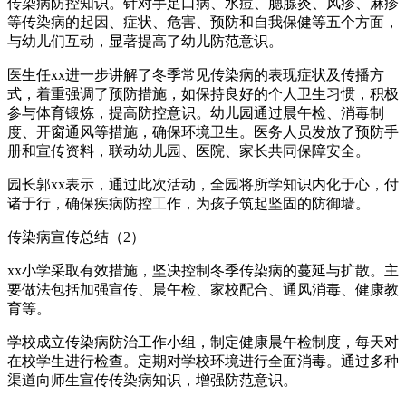
传染病防控知识。针对手足口病、水痘、腮腺炎、风疹、麻疹
等传染病的起因、症状、危害、预防和自我保健等五个方面，
与幼儿们互动，显著提高了幼儿防范意识。
医生任xx进一步讲解了冬季常见传染病的表现症状及传播方
式，着重强调了预防措施，如保持良好的个人卫生习惯，积极
参与体育锻炼，提高防控意识。幼儿园通过晨午检、消毒制
度、开窗通风等措施，确保环境卫生。医务人员发放了预防手
册和宣传资料，联动幼儿园、医院、家长共同保障安全。
园长郭xx表示，通过此次活动，全园将所学知识内化于心，付
诸于行，确保疾病防控工作，为孩子筑起坚固的防御墙。
传染病宣传总结（2）
xx小学采取有效措施，坚决控制冬季传染病的蔓延与扩散。主
要做法包括加强宣传、晨午检、家校配合、通风消毒、健康教
育等。
学校成立传染病防治工作小组，制定健康晨午检制度，每天对
在校学生进行检查。定期对学校环境进行全面消毒。通过多种
渠道向师生宣传传染病知识，增强防范意识。