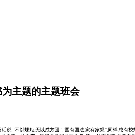
书为主题的主题班会
话说,“不以规矩,无以成方圆”,“国有国法,家有家规”,同样,校