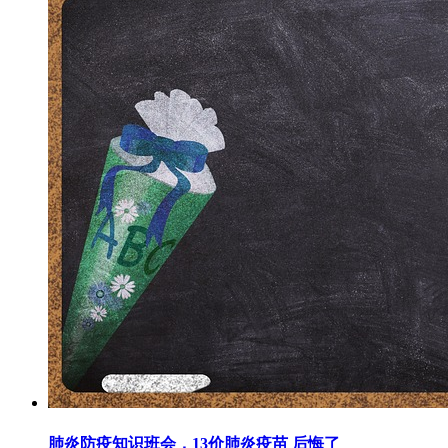
肺炎防疫知识班会，13价肺炎疫苗 后悔了