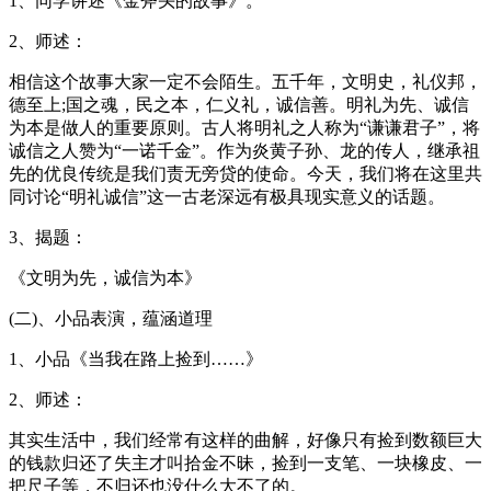
1、同学讲述《金斧头的故事》。
2、师述：
相信这个故事大家一定不会陌生。五千年，文明史，礼仪邦，
德至上;国之魂，民之本，仁义礼，诚信善。明礼为先、诚信
为本是做人的重要原则。古人将明礼之人称为“谦谦君子”，将
诚信之人赞为“一诺千金”。作为炎黄子孙、龙的传人，继承祖
先的优良传统是我们责无旁贷的使命。今天，我们将在这里共
同讨论“明礼诚信”这一古老深远有极具现实意义的话题。
3、揭题：
《文明为先，诚信为本》
(二)、小品表演，蕴涵道理
1、小品《当我在路上捡到……》
2、师述：
其实生活中，我们经常有这样的曲解，好像只有捡到数额巨大
的钱款归还了失主才叫拾金不昧，捡到一支笔、一块橡皮、一
把尺子等，不归还也没什么大不了的。