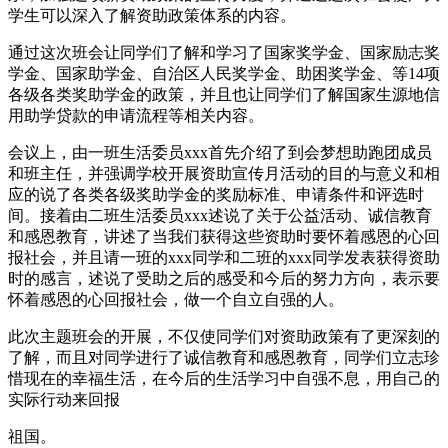
学生可以深入了解资助政策体系的内容。
通过这次班会让同学们了解和学习了国家奖学金、国家励志奖
学金、国家助学金、自治区人民奖学金、助困奖学金、等14项
各级各类奖助学金的政策，并且也让同学们了解国家生源地信
用助学贷款的申请流程等相关内容。
会议上，由一班生活委员xxx首先介绍了到会梦想助跑团成员
和班主任，并强调学校开展资助宣传月活动的目的与意义和相
应的说了各类各级奖助学金的奖励标准、申请条件和评选时
间。接着由二班生活委员xxx述说了关于公益活动、诚信教育
和感恩教育，讲述了当我们获得这些资助时要怀着感恩的心回
报社会，并且请一班的xxx同学和二班的xxx同学发表获得资助
时的感言，述说了受助之后的感受和今后的努力方向，表示要
怀着感恩的心回报社会，做一个自立自强的人。
此次主题班会的开展，不仅使同学们对资助政策有了更深刻的
了解，而且对同学进行了诚信教育和感恩教育，同学们立志珍
惜现在的幸福生活，在今后的生活学习中自强不息，用自己的
实际行动来回报
祖国。