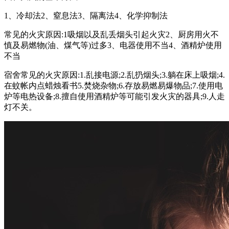
1、冷却法2、窒息法3、隔离法4、化学抑制法
常见的火灾原因:1吸烟以及乱丢烟头引起火灾2、厨房用火不
慎及易燃物(油、煤气等)过多3、电器使用不当4、酒精炉使用
不当
宿舍常见的火灾原因:1.乱接电源;2.乱扔烟头;3.躺在床上吸烟;4.
在蚊帐内点蜡烛看书5.焚烧杂物;6.存放易燃易爆物品;7.使用电
炉等电热设备;8.擅自使用酒精炉等可能引发火灾的器具;9.人走
灯不关。