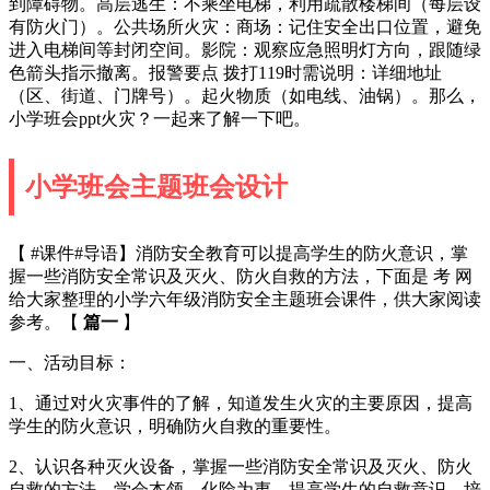
到障碍物。高层逃生：不乘坐电梯，利用疏散楼梯间（每层设
有防火门）。公共场所火灾：商场：记住安全出口位置，避免
进入电梯间等封闭空间。影院：观察应急照明灯方向，跟随绿
色箭头指示撤离。报警要点 拨打119时需说明：详细地址
（区、街道、门牌号）。起火物质（如电线、油锅）。那么，
小学班会ppt火灾？一起来了解一下吧。
小学班会主题班会设计
【 #课件#导语】消防安全教育可以提高学生的防火意识，掌
握一些消防安全常识及灭火、防火自救的方法，下面是 考 网
给大家整理的小学六年级消防安全主题班会课件，供大家阅读
参考。【
篇一
】
一、活动目标：
1、通过对火灾事件的了解，知道发生火灾的主要原因，提高
学生的防火意识，明确防火自救的重要性。
2、认识各种灭火设备，掌握一些消防安全常识及灭火、防火
自救的方法。学会本领，化险为夷。提高学生的自救意识，培