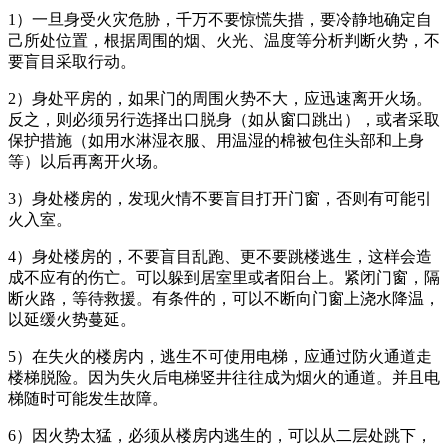
1）一旦身受火灾危胁，千万不要惊慌失措，要冷静地确定自
己所处位置，根据周围的烟、火光、温度等分析判断火势，不
要盲目采取行动。
2）身处平房的，如果门的周围火势不大，应迅速离开火场。
反之，则必须另行选择出口脱身（如从窗口跳出），或者采取
保护措施（如用水淋湿衣服、用温湿的棉被包住头部和上身
等）以后再离开火场。
3）身处楼房的，发现火情不要盲目打开门窗，否则有可能引
火入室。
4）身处楼房的，不要盲目乱跑、更不要跳楼逃生，这样会造
成不应有的伤亡。可以躲到居室里或者阳台上。紧闭门窗，隔
断火路，等待救援。有条件的，可以不断向门窗上浇水降温，
以延缓火势蔓延。
5）在失火的楼房内，逃生不可使用电梯，应通过防火通道走
楼梯脱险。因为失火后电梯竖井往往成为烟火的通道。并且电
梯随时可能发生故障。
6）因火势太猛，必须从楼房内逃生的，可以从二层处跳下，