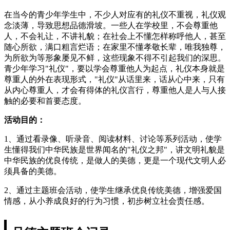
在当今的青少年学生中，不少人对应有的礼仪不重视，礼仪观
念淡薄，导致思想品德滑坡。一些人在学校里，不会尊重他
人，不会礼让，不讲礼貌；在社会上不懂怎样称呼他人，甚至
随心所欲，满口粗言烂语；在家里不懂孝敬长辈，唯我独尊，
为所欲为等形象屡见不鲜，这些现象不得不引起我们的深思。
青少年学习"礼仪"，要以学会尊重他人为起点，礼仪本身就是
尊重人的外在表现形式，"礼仪"从话里来，话从心中来，只有
从内心尊重人，才会有得体的礼仪言行，尊重他人是人与人接
触的必要和首要态度。
活动目的：
1、通过看录像、听录音、阅读材料、讨论等系列活动，使学
生懂得我们中华民族是世界闻名的"礼仪之邦"，讲文明礼貌是
中华民族的优良传统，是做人的美德，更是一个现代文明人必
须具备的美德。
2、通过主题班会活动，使学生继承优良传统美德，增强爱国
情感，从小养成良好的行为习惯，初步树立社会责任感。