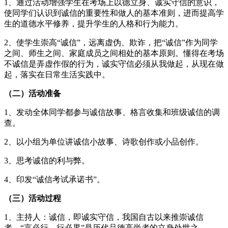
1、通过活动增强学生在考场上以德立身、诚实守信的意识，
使同学们认识到诚信的重要性和做人的基本准则，进而提高学
生的道德水平修养，提升学生的人格和行为能力。
2、使学生崇高“诚信”，远离虚伪、欺诈，把“诚信”作为同学
之间、师生之间、家庭成员之间相处的基本原则。懂得在考场
不诚信是弄虚作假的行为，诚实守信必须从我做起，从现在做
起，落实在日常生活实践中。
（二）活动准备
1、发动全体同学都参与诚信故事、格言收集和班级诚信的调
查。
2、以小组为单位讲诚信小故事、诗歌创作或小品创作。
3、思考诚信的利与弊。
4、印发“诚信考试承诺书”。
（三）活动过程
1、主持人：诚信，即诚实守信，我国自古以来推崇诚信
者，“言必行，行必果”是历代品德高尚者的立身处世之