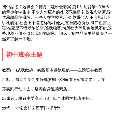
初中品德主题班会？德育主题班会教案 篇1 活动背景: 在当今
的青少年学生中,不少人对应有的礼仪不重视,礼仪观念淡薄,导
致思想品德滑坡。一些人在学校里,不会尊重他人,不会礼让,不
讲礼貌;在社会上不懂怎样称呼他人,甚至随心所欲,满口粗言烂
语;在家里不懂孝敬长辈,唯我独尊,为所欲为等形象屡见不鲜,这
些现象不得不引起我们的深思。那么，初中品德主题班会？一
起来了解一下吧。
初中班会主题
教案(一)从我做起，实践基本道德规范——主题班会教案
目标： 帮助同学们更好地贯彻《公民道德实施纲要》，并
落实到行动中去，培养自身道德素质。
出席者：格致中学高三（3）班全体同学和班主任。
形式： 讨论会和文艺节目相结合。