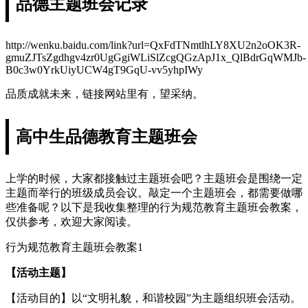
品德主题班会记录
http://wenku.baidu.com/link?url=QxFdTNmtlhLY8XU2n2oOK3R-
gmuZJTsZgdhgv4zr0UgGgiWLiSlZcgQGzApJ1x_QlBdrGqWMJb-
B0c3w0YrkUiyUCW4gT9GqU-vv5yhpIWy
品质成就未来，链接网站里有，望采纳。
高中生品德教育主题班会
上学的时候，大家都接触过主题班会吧？主题班会是围绕一定
主题而举行的班级成员会议。敲定一个主题班会，都需要做哪
些准备呢？以下是我收集整理的行为规范教育主题班会教案，
仅供参考，欢迎大家阅读。
行为规范教育主题班会教案1
【活动主题】
【活动目的】以“文明礼貌，和谐校园”为主题组织班会活动。