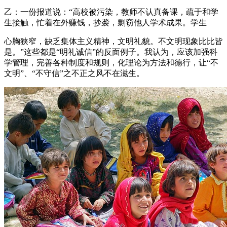
乙：一份报道说：“高校被污染，教师不认真备课，疏于和学
生接触，忙着在外赚钱，抄袭，剽窃他人学术成果。学生
心胸狭窄，缺乏集体主义精神，文明礼貌。不文明现象比比皆
是。”这些都是“明礼诚信”的反面例子。我认为，应该加强科
学管理，完善各种制度和规则，化理论为方法和德行，让“不
文明”、“不守信”之不正之风不在滋生。