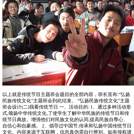
以上就是传统节目主题班会题目的全部内容，班长宣布:“弘扬
民族传统文化”主题班会到此结束。 “弘扬民族传统文化”主题
班会设计(二)我看传统节日 一、活动目的: 1、通过多种活动形
式,颂扬中华传统文化,了使学生了解中华民族的传统节日和传
统节日典故。增强他们对民族文化的认同,提高民族自尊心、
自信心和自豪感。 2、倡导过中国节,传承和弘扬中国传统节日
文化。内容来源于互联网，信息真伪需自行辨别。如有侵权请