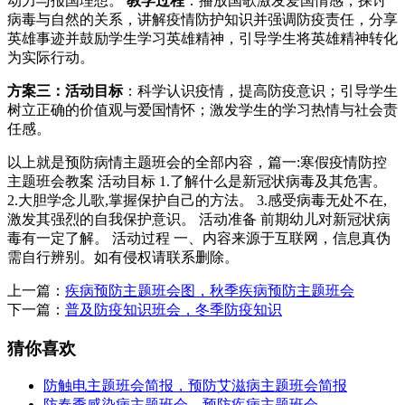
动力与报国理想。
教学过程
：播放国歌激发爱国情感，探讨
病毒与自然的关系，讲解疫情防护知识并强调防疫责任，分享
英雄事迹并鼓励学生学习英雄精神，引导学生将英雄精神转化
为实际行动。
方案三：
活动目标
：科学认识疫情，提高防疫意识；引导学生
树立正确的价值观与爱国情怀；激发学生的学习热情与社会责
任感。
以上就是预防病情主题班会的全部内容，篇一:寒假疫情防控
主题班会教案 活动目标 1.了解什么是新冠状病毒及其危害。
2.大胆学念儿歌,掌握保护自己的方法。 3.感受病毒无处不在,
激发其强烈的自我保护意识。 活动准备 前期幼儿对新冠状病
毒有一定了解。 活动过程 一、内容来源于互联网，信息真伪
需自行辨别。如有侵权请联系删除。
上一篇：
疾病预防主题班会图，秋季疾病预防主题班会
下一篇：
普及防疫知识班会，冬季防疫知识
猜你喜欢
防触电主题班会简报，预防艾滋病主题班会简报
防春季感染病主题班会，预防疾病主题班会