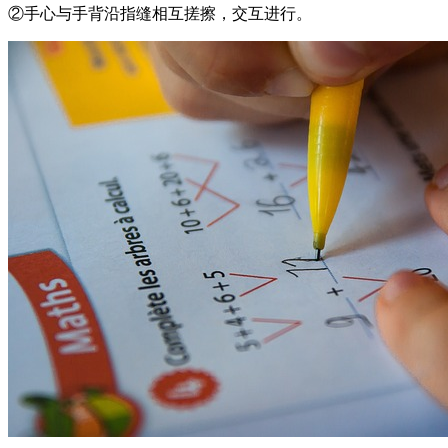
②手心与手背沿指缝相互搓擦，交互进行。