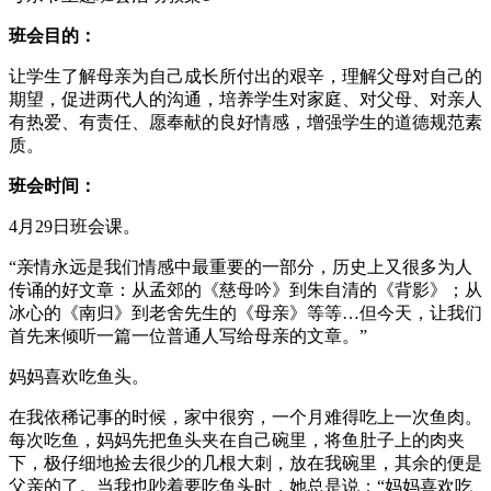
班会目的：
让学生了解母亲为自己成长所付出的艰辛，理解父母对自己的
期望，促进两代人的沟通，培养学生对家庭、对父母、对亲人
有热爱、有责任、愿奉献的良好情感，增强学生的道德规范素
质。
班会时间：
4月29日班会课。
“亲情永远是我们情感中最重要的一部分，历史上又很多为人
传诵的好文章：从孟郊的《慈母吟》到朱自清的《背影》；从
冰心的《南归》到老舍先生的《母亲》等等…但今天，让我们
首先来倾听一篇一位普通人写给母亲的文章。”
妈妈喜欢吃鱼头。
在我依稀记事的时候，家中很穷，一个月难得吃上一次鱼肉。
每次吃鱼，妈妈先把鱼头夹在自己碗里，将鱼肚子上的肉夹
下，极仔细地捡去很少的几根大刺，放在我碗里，其余的便是
父亲的了。当我也吵着要吃鱼头时，她总是说：“妈妈喜欢吃