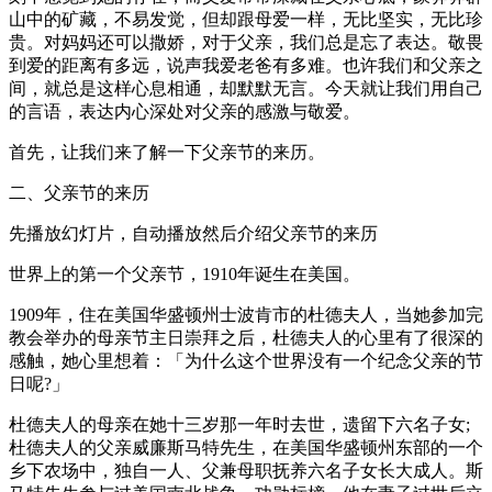
山中的矿藏，不易发觉，但却跟母爱一样，无比坚实，无比珍
贵。对妈妈还可以撒娇，对于父亲，我们总是忘了表达。敬畏
到爱的距离有多远，说声我爱老爸有多难。也许我们和父亲之
间，就总是这样心息相通，却默默无言。今天就让我们用自己
的言语，表达内心深处对父亲的感激与敬爱。
首先，让我们来了解一下父亲节的来历。
二、父亲节的来历
先播放幻灯片，自动播放然后介绍父亲节的来历
世界上的第一个父亲节，1910年诞生在美国。
1909年，住在美国华盛顿州士波肯市的杜德夫人，当她参加完
教会举办的母亲节主日崇拜之后，杜德夫人的心里有了很深的
感触，她心里想着：「为什么这个世界没有一个纪念父亲的节
日呢?」
杜德夫人的母亲在她十三岁那一年时去世，遗留下六名子女;
杜德夫人的父亲威廉斯马特先生，在美国华盛顿州东部的一个
乡下农场中，独自一人、父兼母职抚养六名子女长大成人。斯