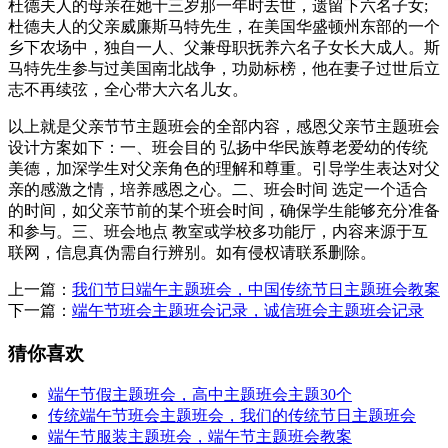
杜德夫人的母亲在她十三岁那一年时去世，遗留下六名子女;
杜德夫人的父亲威廉斯马特先生，在美国华盛顿州东部的一个
乡下农场中，独自一人、父兼母职抚养六名子女长大成人。斯
马特先生参与过美国南北战争，功勋标榜，他在妻子过世后立
志不再续弦，全心带大六名儿女。
以上就是父亲节节主题班会的全部内容，感恩父亲节主题班会
设计方案如下：一、班会目的 弘扬中华民族尊老爱幼的传统
美德，加深学生对父亲角色的理解和尊重。引导学生表达对父
亲的感激之情，培养感恩之心。二、班会时间 选定一个适合
的时间，如父亲节前的某个班会时间，确保学生能够充分准备
和参与。三、班会地点 教室或学校多功能厅，内容来源于互
联网，信息真伪需自行辨别。如有侵权请联系删除。
上一篇：
我们节日端午主题班会，中国传统节日主题班会教案
下一篇：
端午节班会主题班会记录，诚信班会主题班会记录
猜你喜欢
端午节假主题班会，高中主题班会主题30个
传统端午节班会主题班会，我们的传统节日主题班会
端午节服装主题班会，端午节主题班会教案