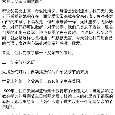
六月，父亲节翩然而至。
都说父爱比山高，母爱比海深。母爱是涓涓流水，我们无时无
刻不感觉到她的存在，而父爱常常深藏在父亲心底，象莽莽群
山中的矿藏，不易发觉，但却跟母爱一样，无比坚实，无比珍
贵。对妈妈还可以撒娇，对于父亲，我们总是忘了表达。敬畏
到爱的距离有多远，说声我爱老爸有多难。也许我们和父亲之
间，就总是这样心息相通，却默默无言。今天就让我们用自己
的言语，表达内心深处对父亲的感激与敬爱。
首先，让我们来了解一下父亲节的来历。
二、父亲节的来历
先播放幻灯片，自动播放然后介绍父亲节的来历
世界上的第一个父亲节，1910年诞生在美国。
1909年，住在美国华盛顿州士波肯市的杜德夫人，当她参加完
教会举办的母亲节主日崇拜之后，杜德夫人的心里有了很深的
感触，她心里想着：「为什么这个世界没有一个纪念父亲的节
日呢?」