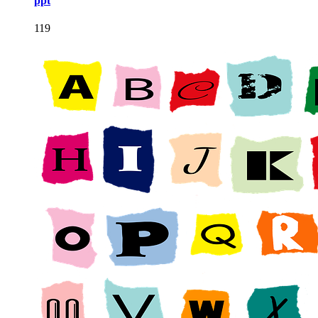
ppt
119