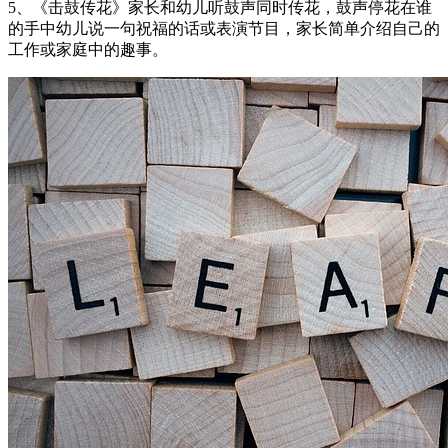
5、《击鼓传花》家长和幼儿听鼓声同时传花，鼓声停花在谁
的手中幼儿说一句祝福的话或表演节目，家长简单介绍自己的
工作或家庭中的趣事。