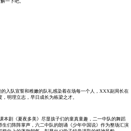
了解一下吧。
毅的入队宣誓和稚嫩的队礼感染着在场每一个人，XXX副局长在
度，明理立志，早日成长为栋梁之才。
级的课本剧《夏夜多美》尽显孩子们的童真童趣，二一中队的舞蹈
师生们阵阵掌声，六二中队的朗诵《少年中国说》作为整场汇演