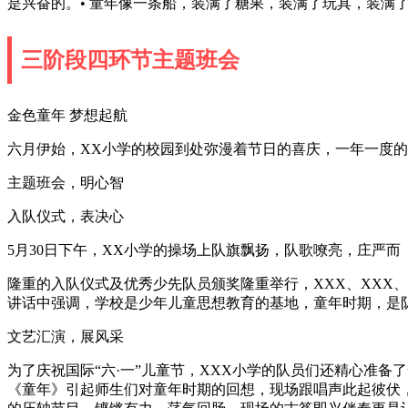
是兴奋的。• 童年像一条船，装满了糖果，装满了玩具，装满
三阶段四环节主题班会
金色童年 梦想起航
六月伊始，XX小学的校园到处弥漫着节日的喜庆，一年一度
主题班会，明心智
入队仪式，表决心
5月30日下午，XX小学的操场上队旗飘扬，队歌嘹亮，庄严而
隆重的入队仪式及优秀少先队员颁奖隆重举行，XXX、XXX
讲话中强调，学校是少年儿童思想教育的基地，童年时期，是
文艺汇演，展风采
为了庆祝国际“六·一”儿童节，XXX小学的队员们还精心准
《童年》引起师生们对童年时期的回想，现场跟唱声此起彼伏