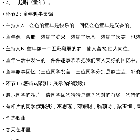
• 2、一起唱《童年》。
• 环节2：童年趣事集锦
• 主持人A：金色的童年是快乐的，回忆金色童年是兴奋的。
• 童年像一条船，装满了糖果，装满了玩具，装满了欢笑，也
• 主持人B: 童年像一个五彩斑斓的梦，使人留恋,使人向往。
• 童年生活中发生的一件件趣事常常把我们带入美好的回忆中
• 童年趣事回忆（三位同学发言，三位同学分别是赵芷莹、邹
• 环节3（惩罚式猜测：展示你的歌喉）
• 展示同学的相片，请同学回答猜猜是谁？答对的有奖，答错
• 有相片的同学(黄晓彤，巫思瑶，邓耀聪，骆颖诗，梁玉恒
• 备选歌曲：
• 春天在哪里