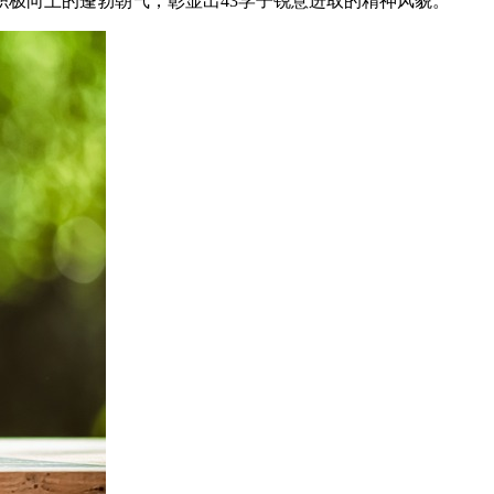
极向上的蓬勃朝气，彰显出43学子锐意进取的精神风貌。