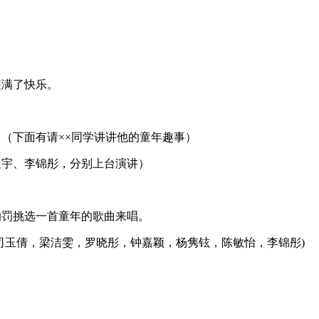
装满了快乐。
。（下面有请××同学讲讲他的童年趣事）
俊宇、李锦彤，分别上台演讲）
的罚挑选一首童年的歌曲来唱。
，司玉倩，梁洁雯，罗晓彤，钟嘉颖，杨隽铉，陈敏怡，李锦彤)