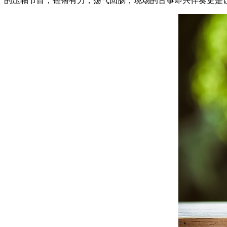
的压轴节目，铿锵有力，荡气回肠，现场的古筝即兴伴奏更是