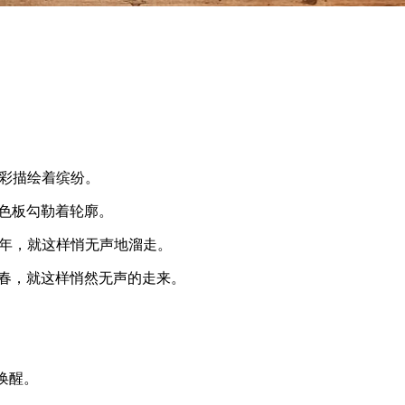
五彩描绘着缤纷。
了色板勾勒着轮廓。
童年，就这样悄无声地溜走。
青春，就这样悄然无声的走来。
唤醒。