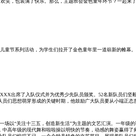
了欢笑，也装满了快乐。那么，主题班会金色童年环节？一起来
的儿童节系列活动，为学生们拉开了金色童年里一道崭新的帷幕。
、XXX出席了入队仪式并为优秀少先队员颁奖。52名新队员们坚
队员们思想萌芽形成的关键时期，他鼓励广大队员要从小端正态
备了一场以“关注十三五，创造新生活”为主题的文艺汇演。一年
，中高年级的现代舞和啦啦操以明快的节奏，动感的舞姿赢得了