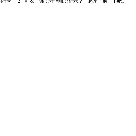
信的行为。 2、那么，诚实守信班会记录？一起来了解一下吧。