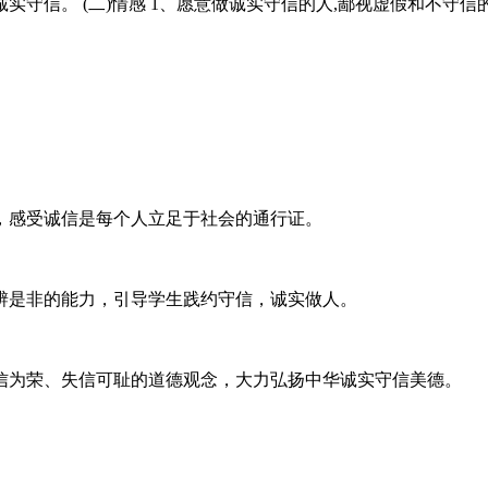
诚实守信。 (二)情感 1、愿意做诚实守信的人,鄙视虚假和不守
，感受诚信是每个人立足于社会的通行证。
辨是非的能力，引导学生践约守信，诚实做人。
信为荣、失信可耻的道德观念，大力弘扬中华诚实守信美德。