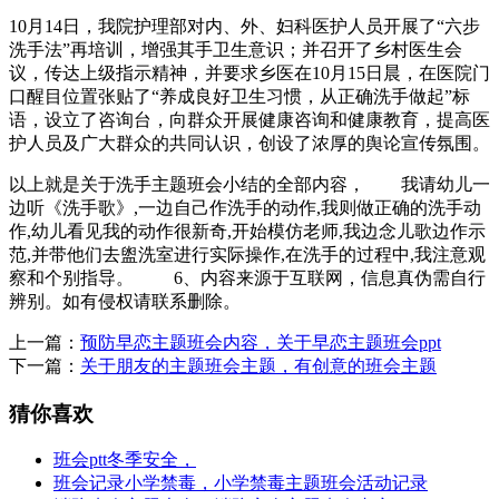
10月14日，我院护理部对内、外、妇科医护人员开展了“六步
洗手法”再培训，增强其手卫生意识；并召开了乡村医生会
议，传达上级指示精神，并要求乡医在10月15日晨，在医院门
口醒目位置张贴了“养成良好卫生习惯，从正确洗手做起”标
语，设立了咨询台，向群众开展健康咨询和健康教育，提高医
护人员及广大群众的共同认识，创设了浓厚的舆论宣传氛围。
以上就是关于洗手主题班会小结的全部内容， 我请幼儿一
边听《洗手歌》,一边自己作洗手的动作,我则做正确的洗手动
作,幼儿看见我的动作很新奇,开始模仿老师,我边念儿歌边作示
范,并带他们去盥洗室进行实际操作,在洗手的过程中,我注意观
察和个别指导。 6、内容来源于互联网，信息真伪需自行
辨别。如有侵权请联系删除。
上一篇：
预防早恋主题班会内容，关于早恋主题班会ppt
下一篇：
关于朋友的主题班会主题，有创意的班会主题
猜你喜欢
班会ptt冬季安全，
班会记录小学禁毒，小学禁毒主题班会活动记录