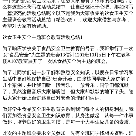
一个热烈的活动已经结束，想必大家都有了很深的感触吧，那
么将这些记录写在活动总结中，让自己铭记于心吧。那如何写
一篇漂亮的活动总结呢？以下是我为大家收集的饮食卫生安全
主题班会教育活动总结（精选5篇），欢迎大家借鉴与参考，
希望对大家有所帮助。
饮食卫生安全主题班会教育活动总结1
为了响应学校关于食品安全卫生教育的号召，我班举行了一次
以“食品安全”为主题的班会13信计1201班10月x日下午在教学
楼A107教室展开了一次以食品安全为主题的班会。
为了让同学们进一步了解和熟悉安全知识，以便在日常学习和
生活中更好地保护自己‘班会开始，由张栋同学给大家讲解了
几个案例，并让我们听一段音乐。一放音乐，同学们都沉默
了，虽然这段音乐大家都听过，但大家却默默的地下了头。随
后大家开始上台讲述自己对安全的理解和认识。
做好学生食品安全卫生教育关系到我们每个人的切身利益，我
们要加强食品安全卫生知识教育，从身边做起，从每一件小事
做起，培养良好的卫生习惯，是每一个大学生应具备的素质。
此次的主题班会要求全员参加，先有全班同学找相关资料，汇