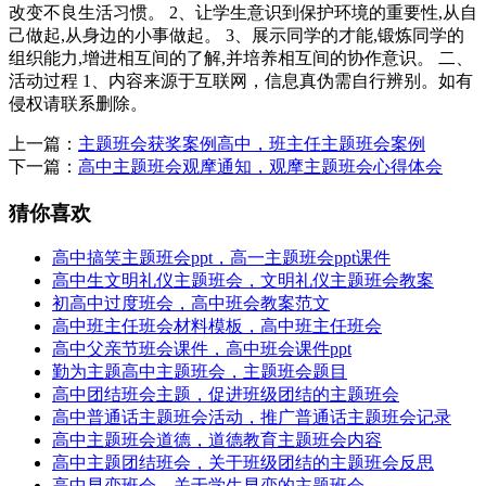
改变不良生活习惯。 2、让学生意识到保护环境的重要性,从自
己做起,从身边的小事做起。 3、展示同学的才能,锻炼同学的
组织能力,增进相互间的了解,并培养相互间的协作意识。 二、
活动过程 1、内容来源于互联网，信息真伪需自行辨别。如有
侵权请联系删除。
上一篇：
主题班会获奖案例高中，班主任主题班会案例
下一篇：
高中主题班会观摩通知，观摩主题班会心得体会
猜你喜欢
高中搞笑主题班会ppt，高一主题班会ppt课件
高中生文明礼仪主题班会，文明礼仪主题班会教案
初高中过度班会，高中班会教案范文
高中班主任班会材料模板，高中班主任班会
高中父亲节班会课件，高中班会课件ppt
勤为主题高中主题班会，主题班会题目
高中团结班会主题，促进班级团结的主题班会
高中普通话主题班会活动，推广普通话主题班会记录
高中主题班会道德，道德教育主题班会内容
高中主题团结班会，关于班级团结的主题班会反思
高中早恋班会，关于学生早恋的主题班会