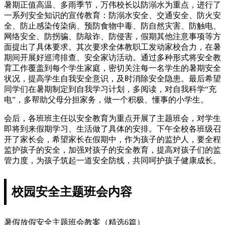
暑期正值高温、多雨季节，万伟校长以防溺水为重点，进行了
一系列安全知识的宣传教育：防溺水安全、交通安全、防火安
全、防止感染传染病、预防食物中毒、防自然灾害、防触电、
网络安全、防拐骗、防敲诈、防侵害，假期其他注意事项等方
面提出了具体要求。其次要求全体教职工发动家校合力，在暑
期间开展好巡湾排查、安全家访活动。通过多种形式将安全教
育工作覆盖到每个学生家庭，密切关注每一名学生的暑期安全
状况，提高学生自我安全意识，及时消除安全隐患。最后希望
同学们在暑期制定到自我学习计划，多阅读，对自我科学“充
电”，多帮助父母分担家务，做一个积极、懂事的小学生。
会后，各班班主任以安全教育为重点开展了主题班会，对学生
即将到来假期学习、生活做了具体的安排。下午全校各班级召
开了家长会，希望家长在假期中，作为孩子的监护人，要全程
监护孩子的安全，加强对孩子的安全教育，提高对孩子们的监
管力度，为孩子筑起一道安全防线，共同呵护孩子健康成长。
校园安全主题班会内容
暑假放假安全主题班会教案（精选6篇）