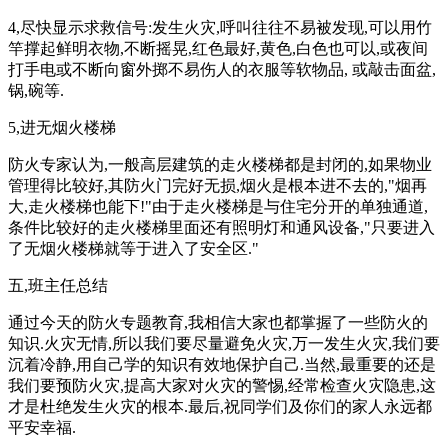
4,尽快显示求救信号:发生火灾,呼叫往往不易被发现,可以用竹
竿撑起鲜明衣物,不断摇晃,红色最好,黄色,白色也可以,或夜间
打手电或不断向窗外掷不易伤人的衣服等软物品, 或敲击面盆,
锅,碗等.
5,进无烟火楼梯
防火专家认为,一般高层建筑的走火楼梯都是封闭的,如果物业
管理得比较好,其防火门完好无损,烟火是根本进不去的,"烟再
大,走火楼梯也能下!"由于走火楼梯是与住宅分开的单独通道,
条件比较好的走火楼梯里面还有照明灯和通风设备,"只要进入
了无烟火楼梯就等于进入了安全区."
五,班主任总结
通过今天的防火专题教育,我相信大家也都掌握了一些防火的
知识.火灾无情,所以我们要尽量避免火灾,万一发生火灾,我们要
沉着冷静,用自己学的知识有效地保护自己.当然,最重要的还是
我们要预防火灾,提高大家对火灾的警惕,经常检查火灾隐患,这
才是杜绝发生火灾的根本.最后,祝同学们及你们的家人永远都
平安幸福.