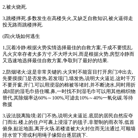
2,被火烧死.
3,跳楼摔死.多数发生在高楼失火,又缺乏自救知识,被火逼得走
投无路而跳楼摔死.
(四)火场如何逃生
1,沉着冷静:根据火势实情选择最佳的自救方案,千成不要慌乱.
凡火灾幸存者大多方寸,不大呼大叫,而是根据火势,房型冷静而
又迅速地选择最佳自救方案,争取到了最好的结果.
2,防烟堵火:这是非常关键的.火灾时不能盲目打开房门冲出去,
先要摸摸门是否发热.若发现门,墙发热,说明大火逼近,这时千万
不要开窗,开门,可以用浸湿的棉被等堵封,并不断浇水,同时用折
成8层的湿毛巾捂住嘴,鼻,一时找不到湿毛巾可以用其他棉织物
替代,其除烟率达60%～100%,可滤去10%～40%一氧化碳.等待
救援
3,设法脱离险境:若门不热,说明火未逼近.底层的居民自然应夺
门而出.楼上的住户可裹上浸湿了的毯子,非塑制的雨衣等,低首
俯身,贴近地面,离开火场.若楼道被大火封住而无法通过,可顺墙
排水管下滑或利用绳子缘阳台逐层跳下.