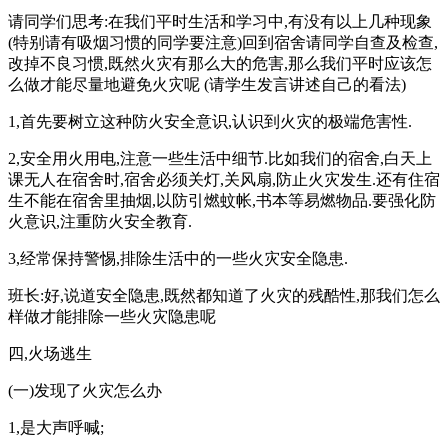
请同学们思考:在我们平时生活和学习中,有没有以上几种现象
(特别请有吸烟习惯的同学要注意)回到宿舍请同学自查及检查,
改掉不良习惯,既然火灾有那么大的危害,那么我们平时应该怎
么做才能尽量地避免火灾呢 (请学生发言讲述自己的看法)
1,首先要树立这种防火安全意识,认识到火灾的极端危害性.
2,安全用火用电,注意一些生活中细节.比如我们的宿舍,白天上
课无人在宿舍时,宿舍必须关灯,关风扇,防止火灾发生.还有住宿
生不能在宿舍里抽烟,以防引燃蚊帐,书本等易燃物品.要强化防
火意识,注重防火安全教育.
3,经常保持警惕,排除生活中的一些火灾安全隐患.
班长:好,说道安全隐患,既然都知道了火灾的残酷性,那我们怎么
样做才能排除一些火灾隐患呢
四,火场逃生
(一)发现了火灾怎么办
1,是大声呼喊;