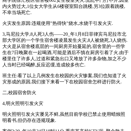
商学院徐汇校区宿舍楼602女生寝室失火.慌乱中门打不开,因室
内火势过大,1位女大学生从6楼寝室阳台跳楼,另3位跟着跳楼,
不幸当场死亡.
火灾发生原因:违规使用"热得快"烧水,水烧干引发火灾.
3,马尼拉大学,8人死3人伤——20_年1月8日菲律宾马尼拉市北
部大学区的一个学生宿舍楼凌晨发生火灾,8人被烧死,3人烧伤.
大火是从宿舍楼底层的一间厨房开始蔓延的,宿舍里的一些学
生在7日晚聚在一起喝酒,可能是酒后不慎在厨房引着了火.由于
楼里住了许多人,过道和紧急出口又堆放了许多杂物,加之不少
人当时已经喝醉,反应迟缓,造成较多伤亡.
班主任:看了以上几例发生在校园的火灾惨案,我们也知道了火
灾形成的原因,我们接下来看一下在校园宿舍怎样进行防火.
二,校园宿舍防火
4,明火照明引发火灾
明火照明引发火灾屡见不鲜,虽然目前学校已禁止使用蜡烛照
明看书,但仍存在违规现象.