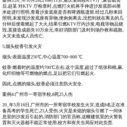
案例3:20_年10月24日18时11分,重庆某高校KTV厅 ,聚会散去
后,赵某 对KTV 厅检查时,点燃打火机将手伸进沙发底部40厘
米处进行照明,查看沙发底座是否有啤酒瓶遗留.经过几秒来回
照明,未发现沙发底座有异物,便匆匆离去,没想到就在离去的几
分钟后便着燃起了大火,结果引燃KTV厅内沙发,电视等物品烧
毁,直接造成损失10万余元,幸好消防部门及时到场扑救和疏散,
火灾未造成人员伤亡.
5,烟头蚊香引发火灾
烟头:表面温度250℃,中心温度700~800 ℃
蚊香:燃着时的温度约700℃左右,这个温度,超过了纸张和棉,麻,
化纤织物等可燃物的燃点,足以把它们引燃起火.
因此,点燃的烟头,蚊香必须注意防火安全.
案例4:广州市一寄宿学校,8死25人伤
20_年5月16日,广州市的一所寄宿学校发生火灾,造成8名正在准
备高考的学生死亡,25人受伤.火灾是未熄的烟头引燃了一间休
息室的沙发后引起的,消防部门的官员称,这幢建筑里的火警装
置和灭火器都不能正常使用,校方和有关当局应对此负责.