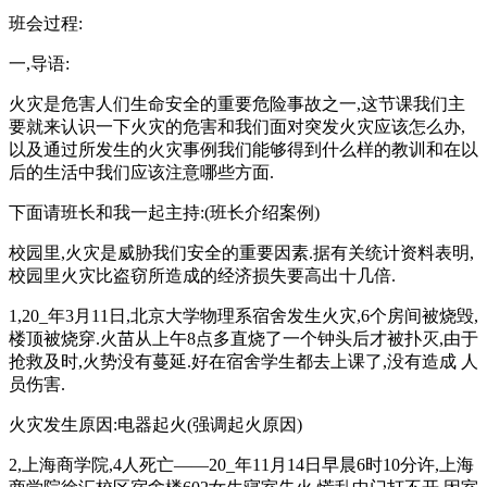
班会过程:
一,导语:
火灾是危害人们生命安全的重要危险事故之一,这节课我们主
要就来认识一下火灾的危害和我们面对突发火灾应该怎么办,
以及通过所发生的火灾事例我们能够得到什么样的教训和在以
后的生活中我们应该注意哪些方面.
下面请班长和我一起主持:(班长介绍案例)
校园里,火灾是威胁我们安全的重要因素.据有关统计资料表明,
校园里火灾比盗窃所造成的经济损失要高出十几倍.
1,20_年3月11日,北京大学物理系宿舍发生火灾,6个房间被烧毁,
楼顶被烧穿.火苗从上午8点多直烧了一个钟头后才被扑灭,由于
抢救及时,火势没有蔓延.好在宿舍学生都去上课了,没有造成 人
员伤害.
火灾发生原因:电器起火(强调起火原因)
2,上海商学院,4人死亡——20_年11月14日早晨6时10分许,上海