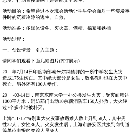
态度、行动直接影响了是否能安全逃生。
活动目的：希望通过本次班会活动让学生学会面对一些突发事
件时的沉着冷静的逃生、自救。
活动准备：多媒体设备、灭火器、酒精、棉絮和铁桶
活动过程：
一、创设情景，引入主题：
请同学们观看下面几幅图片(PPT展示)
20__年7月14日印度南部泰米尔纳德邦的一所中学发生火灾，
造成175生伤亡。其中绝大部分是女生，数名教师也在火灾中
死亡。另外还有100人受伤。
20__ -03-14日，南京东南大学一办公楼发生火灾，受灾面积达
1000平方米，消防部门出动10余辆消防车150人扑救，大火经
过7个多小时被朴灭。
上海“11·15”特别重大火灾事故遇难人数上升到58人，其中男
性22人，女性36人。火灾发生后，上海市静安区共接到向街道
等单位申报的失踪人员56人。