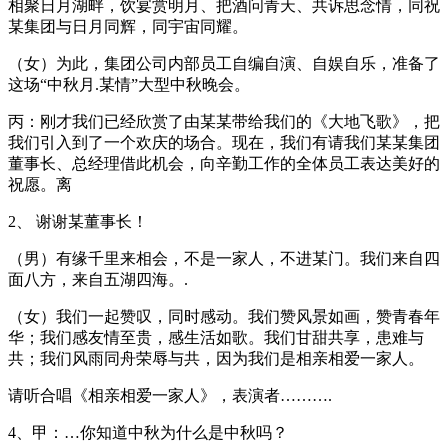
相聚日月湖畔，饮宴赏明月、把酒问青天、共诉思念情，同祝
某集团与日月同辉，同宇宙同耀。
（女）为此，集团公司内部员工自编自演、自娱自乐，准备了
这场“中秋月.某情”大型中秋晚会。
丙：刚才我们已经欣赏了由某某带给我们的《大地飞歌》，把
我们引入到了一个欢庆的场合。现在，我们有请我们某某集团
董事长、总经理借此机会，向辛勤工作的全体员工表达美好的
祝愿。离
2、 谢谢某董事长！
（男）有缘千里来相会，不是一家人，不进某门。我们来自四
面八方，来自五湖四海。.
（女）我们一起赞叹，同时感动。我们赞风景如画，赞青春年
华；我们感友情至贵，感生活如歌。我们甘甜共享，患难与
共；我们风雨同舟荣辱与共，因为我们是相亲相爱一家人。
请听合唱《相亲相爱一家人》，表演者……….
4、甲：…你知道中秋为什么是中秋吗？