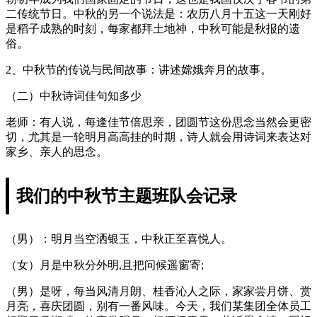
二传统节日。中秋的另一个说法是：农历八月十五这一天刚好
是稻子成熟的时刻，每家都拜土地神，中秋可能是秋报的遗
俗。
2、中秋节的传说与民间故事：讲述嫦娥奔月的故事。
（二）中秋诗词佳句知多少
老师：有人说，每逢佳节倍思亲，团圆节这份思念当然会更密
切，尤其是一轮明月高高挂的时期，诗人就会用诗词来表达对
家乡、亲人的思念。
我们的中秋节主题班队会记录
（男）：明月当空洒银玉，中秋正至喜悦人。
（女）月是中秋分外明,且把问候遥窗寄;
（男）是呀，每当风清月朗、桂香沁人之际，家家尝月饼、赏
月亮，喜庆团圆，别有一番风味。今天，我们某集团全体员工