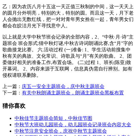
乙：因为农历八月十五这一天正值三秋制的中间，这一天天上
的圆月分外明亮，特别的大，特别的圆。而且这一天，月下老
人会抛出无数红线，把一对对青年男女拴在一起，青年男女们
都会在皎洁月光下寻找意中人。
以上就是大学中秋节班会记录的全部内容，2、“中秋·月·诗”主
题班会 班会形式:猜中秋灯谜,中秋古诗词朗诵比赛,含“月”字的
歌曲接龙比赛。 六.活动过程 (一)准备: 1、学生活动前搜集中
秋有关的典故、文化常识、诗歌及与“月”有关的歌曲。 2、团
委做好相关的准备工作,布置会场。 (二)过程 1、班长(陈亚)致
开幕词。 2、内容来源于互联网，信息真伪需自行辨别。如有
侵权请联系删除。
上一篇：
庆五一安全主题班会，庆中秋主题班会
下一篇：
有关中秋朗诵主题班会，朗诵主题班会黑板布置
猜你喜欢
中秋佳节主题班会简短，中秋佳节图
中秋节大班幼儿园班会，幼儿园班会记录班会内容大全
中秋节注意安全班会，庆祝中秋节主题班会