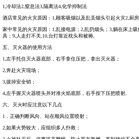
1,冷却法2,窒息法3,隔离法4,化学抑制法
酒店常见的火灾原因：1,顾客吸烟以及乱丢烟头引起火灾2,厨
家中常见的火灾原因：1,乱接电源；2,乱扔烟头；3,躺在床上
具；9,人走灯不关,10,台灯靠近枕头和被褥,
五、灭火器的使用方法
1,左手托住灭火器底部，右手拿住压把，拿出灭火器；
2,奔赴火灾现场；
3,拔掉安全销；
4,左手握灭火器喷头并对准火焰底部，右手按下压把喷射,
六、灭火时应注意以下几点
1．正确判断风向、站在顺风位置喷射；
2,如果火势较大，应组织多人扑救；