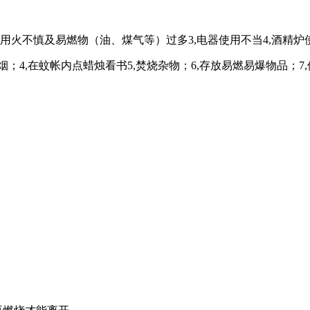
房用火不慎及易燃物（油、煤气等）过多3,电器使用不当4,酒精炉
吸烟；4,在蚊帐内点蜡烛看书5,焚烧杂物；6,存放易燃易爆物品；