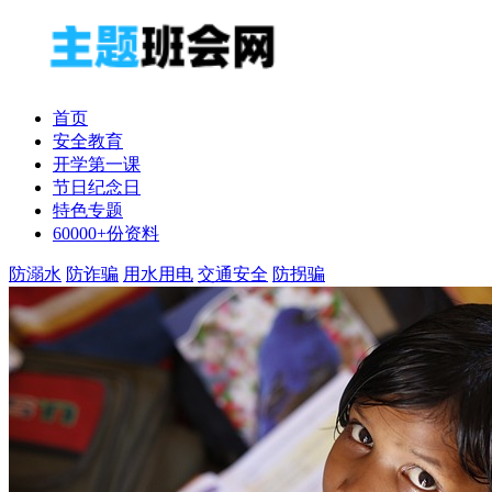
首页
安全教育
开学第一课
节日纪念日
特色专题
60000+份资料
防溺水
防诈骗
用水用电
交通安全
防拐骗