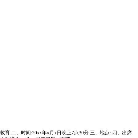
二、时间:20xx年x月x日晚上7点30分 三、地点: 四、出席