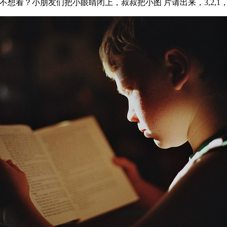
想看？小朋友们把小眼睛闭上，叔叔把小图 片请出来，3,2,1