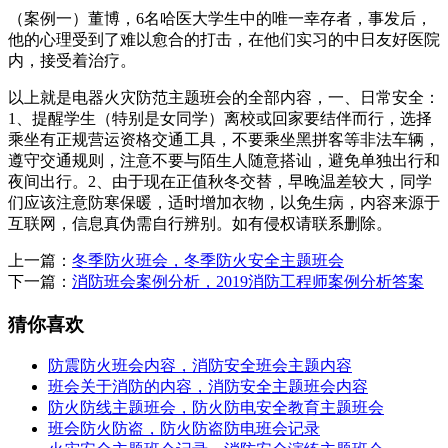
（案例一）董博，6名哈医大学生中的唯一幸存者，事发后，
他的心理受到了难以愈合的打击，在他们实习的中日友好医院
内，接受着治疗。
以上就是电器火灾防范主题班会的全部内容，一、日常安全：
1、提醒学生（特别是女同学）离校或回家要结伴而行，选择
乘坐有正规营运资格交通工具，不要乘坐黑拼客等非法车辆，
遵守交通规则，注意不要与陌生人随意搭讪，避免单独出行和
夜间出行。2、由于现在正值秋冬交替，早晚温差较大，同学
们应该注意防寒保暖，适时增加衣物，以免生病，内容来源于
互联网，信息真伪需自行辨别。如有侵权请联系删除。
上一篇：
冬季防火班会，冬季防火安全主题班会
下一篇：
消防班会案例分析，2019消防工程师案例分析答案
猜你喜欢
防震防火班会内容，消防安全班会主题内容
班会关于消防的内容，消防安全主题班会内容
防火防线主题班会，防火防电安全教育主题班会
班会防火防盗，防火防盗防电班会记录