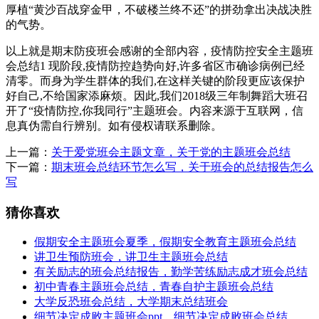
厚植“黄沙百战穿金甲，不破楼兰终不还”的拼劲拿出决战决胜
的气势。
以上就是期末防疫班会感谢的全部内容，疫情防控安全主题班
会总结1 现阶段,疫情防控趋势向好,许多省区市确诊病例已经
清零。而身为学生群体的我们,在这样关键的阶段更应该保护
好自己,不给国家添麻烦。因此,我们2018级三年制舞蹈大班召
开了“疫情防控,你我同行”主题班会。内容来源于互联网，信
息真伪需自行辨别。如有侵权请联系删除。
上一篇：
关于爱党班会主题文章，关于党的主题班会总结
下一篇：
期末班会总结环节怎么写，关于班会的总结报告怎么
写
猜你喜欢
假期安全主题班会夏季，假期安全教育主题班会总结
讲卫生预防班会，讲卫生主题班会总结
有关励志的班会总结报告，勤学苦练励志成才班会总结
初中青春主题班会总结，青春自护主题班会总结
大学反恐班会总结，大学期末总结班会
细节决定成败主题班会ppt，细节决定成败班会总结