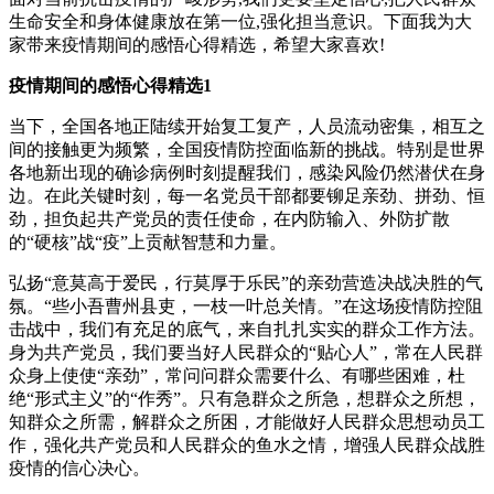
生命安全和身体健康放在第一位,强化担当意识。下面我为大
家带来疫情期间的感悟心得精选，希望大家喜欢!
疫情期间的感悟心得精选1
当下，全国各地正陆续开始复工复产，人员流动密集，相互之
间的接触更为频繁，全国疫情防控面临新的挑战。特别是世界
各地新出现的确诊病例时刻提醒我们，感染风险仍然潜伏在身
边。在此关键时刻，每一名党员干部都要铆足亲劲、拼劲、恒
劲，担负起共产党员的责任使命，在内防输入、外防扩散
的“硬核”战“疫”上贡献智慧和力量。
弘扬“意莫高于爱民，行莫厚于乐民”的亲劲营造决战决胜的气
氛。“些小吾曹州县吏，一枝一叶总关情。”在这场疫情防控阻
击战中，我们有充足的底气，来自扎扎实实的群众工作方法。
身为共产党员，我们要当好人民群众的“贴心人”，常在人民群
众身上使使“亲劲”，常问问群众需要什么、有哪些困难，杜
绝“形式主义”的“作秀”。只有急群众之所急，想群众之所想，
知群众之所需，解群众之所困，才能做好人民群众思想动员工
作，强化共产党员和人民群众的鱼水之情，增强人民群众战胜
疫情的信心决心。