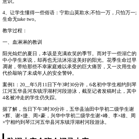
意识。
4、让学生懂得一些俗语：宁欺山莫欺水;不怕一万，只怕万一;
生命无take two。
教学过程：
一、血淋淋的教训
阳光灿烂的夏日，本该是充满欢笑的季节。而对于一些溺亡的
中小学生来说，却再也无法沐浴这美好的阳光。花季生命过早
凋谢，带给那些不幸家庭难以承受的巨大痛苦，又一次用生命
代价敲响了未成年人的安全警钟。
案例1：20__年5月11日下午3时30分许，6名初中学生相约到琴
江河五华县河东镇浮湖村河段游泳，截至记者发稿时止，其中
4名被冲走的学生仍失踪。
据了解，当日下午3时30分许，五华县油田中学初二级学生谢
×辉、谢×捷、周×豪，兴华中学初二级学生谢×峰、李×雄、周
×宁相约到琴江河五华县河东镇浮湖村河段游泳。