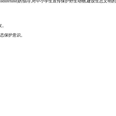
wildlifefund)的倡导,对中小学生宣传保护野生动物,建设
友。
生态保护意识。