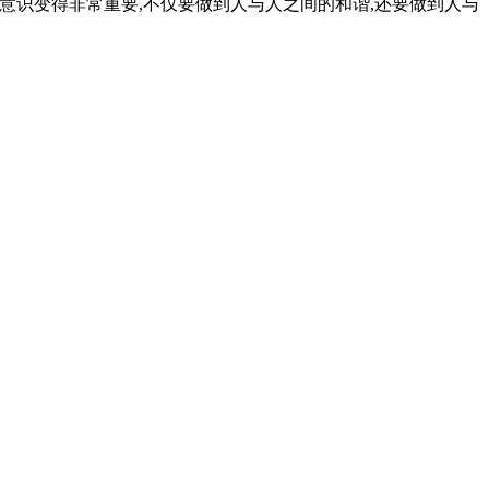
生态文明的意识变得非常重要,不仅要做到人与人之间的和谐,还要做到人与