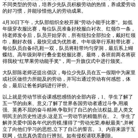
不同类型的劳动，培养少先队员积极劳动的热情，养成爱劳动
的好习惯，并能珍惜他人的劳动成果。
4月30日下午，大队部组织全校开展“劳动小能手比赛”。如低
年级穿衣服比赛，每位队员准备好校服白衬衣、红领巾一条，
待老师发令后，队员开始穿衣，所有纽扣全部扣全，戴好红领
巾，翻好衣领，最快完成为优胜者。中年级举行系鞋带比赛，
每位队员自备8孔鞋一双，队员将鞋带均匀穿洞，最后系上蝴
蝶结。高年级则举行叠全套校服比赛。最终，各班前两名将获
得我校“红苹果劳动能手奖”，周一升旗仪式中进行颁奖。
大队部陈老师还提出倡议，每位少先队员在五一假期中为家里
或社区做些力所能及的劳动，并写出通过劳动有何感想，体
会，最后让爸爸妈妈进行评价。
以上就是劳动节班会课感想感悟的全部内容，1、学生了解了
五一节的由来、意义;了解了世界各国劳动者通过斗争,用顽
强、英勇不屈的奋斗精神,争取到了自己的合法权益,是人类文
明民主的历史性进步,这是五一劳动节的精髓所在。 2、学生了
解并关爱中国各年代的劳模,懂得了“劳动光荣,奉献最美”,并树
立了向他们学习的思想,立下了自己的誓言。 3、内容来源于互
联网，信息真伪需自行辨别。如有侵权请联系删除。