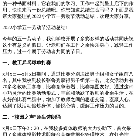
的一种书面材料，它在我们的学习、工作中起到呈上启下的作
用，快快来写一份总结吧。你想知道总结怎么写吗？下面是我
帮大家整理的2022小学五一劳动节活动总结，欢迎大家分享。
2022小学五一劳动节活动总结1
今年的五一劳动节，我们学校开展了多彩多样的活动共同庆祝
这个有意义的假日。让老师们在工作之余快乐身心，减轻工作
压力，过一个属于劳动者共同的节日。
一、教工乒乓球单打赛
x月x日—x月x日期间，通过比赛分别决出男子组和女子组前八
名，其中我校副校长张鲁秀获得男子组第一名。此次活动共有
70多名教职工参赛，比赛竞争激烈，比赛氛围友好。通过这种
小巧灵活的比赛活动形式，丰富和活跃了教师的业余生活，在
友好的比赛气氛中，增加了教师之间的思想交流，凝聚人心;
达到了以活动锻炼身体，愉悦心情，缓解工作压力的目的。
二、“校园之声”师生诗朗诵
x月x日下午2：20，在我校多媒体教师的大力协助下，首次采
用了多媒体投影技术即舞台音像数据化管理技术，在灯光控