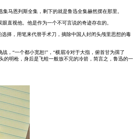
东选集马恩列斯全集，剩下的就是鲁迅全集赫然摆在那里。
双眼直视他。他是作为一个不可言说的奇迹存在的。
的选择，用笔来代替手术刀，摘除中国人封闭头颅里思想的毒
，“一个都小宽恕!”，“横眉冷对于大指，俯首甘为孺了
到头的明枪，身后是飞蝗一般放不完的冷箭，简言之，鲁迅的一