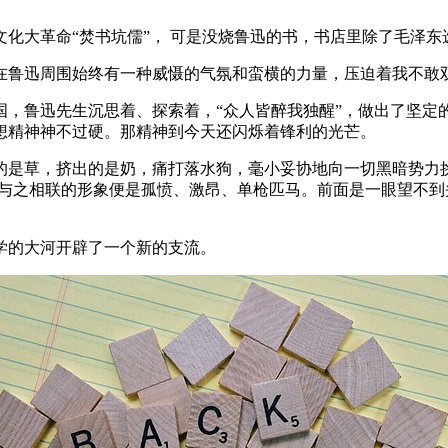
化大革命“焚书坑儒”， 可是没烧鲁迅的书，书店里除了毛泽
在鲁迅周围始终有一种威慑的气氛和蛮横的力量，压迫着我不敢
国，鲁迅先生沉思着、探索着，“众人皆醉我独醒”，做出了坚定
想精神神不过硬。那精神到今天还闪烁着锋利的光芒。
是草，挤出的是奶，痛打落水狗，毫小妥协地向一切黑暗势力挑战
。与之相联的形象便是孤愤、激昂、单枪匹马。前面是一眼望不
学的大河开辟了一个新的支流。