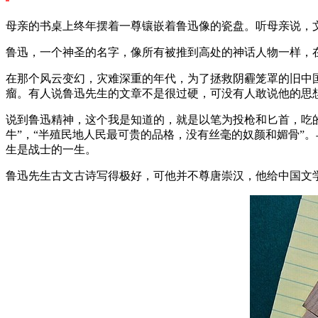
母亲的书桌上终年摆着一尊镶嵌着鲁迅像的瓷盘。听母亲说，文
鲁迅，一个神圣的名字，像所有被推到高处的神话人物一样，
在那个风云变幻，灾难深重的年代，为了拯救阴霾笼罩的旧中
瘤。有人说鲁迅先生的文章不是很过硬，可没有人敢说他的思
说到鲁迅精神，这个我是知道的，就是以笔为投枪和匕首，吃的
牛”，“半殖民地人民最可贵的品格，没有丝毫的奴颜和媚骨”
生是战士的一生。
鲁迅先生古文古诗写得极好，可他并不尊唐崇汉，他给中国文