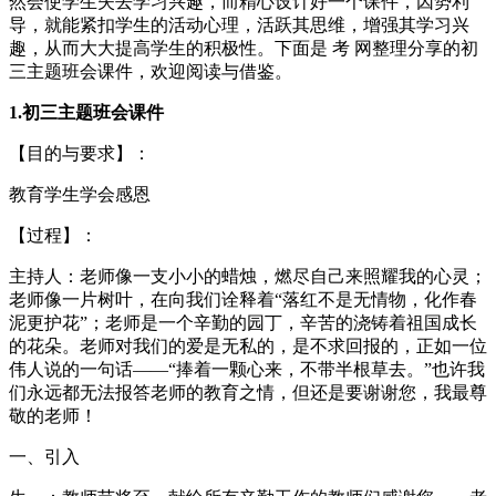
然会使学生失去学习兴趣，而精心设计好一个课件，因势利
导，就能紧扣学生的活动心理，活跃其思维，增强其学习兴
趣，从而大大提高学生的积极性。下面是 考 网整理分享的初
三主题班会课件，欢迎阅读与借鉴。
1.初三主题班会课件
【目的与要求】：
教育学生学会感恩
【过程】：
主持人：老师像一支小小的蜡烛，燃尽自己来照耀我的心灵；
老师像一片树叶，在向我们诠释着“落红不是无情物，化作春
泥更护花”；老师是一个辛勤的园丁，辛苦的浇铸着祖国成长
的花朵。老师对我们的爱是无私的，是不求回报的，正如一位
伟人说的一句话——“捧着一颗心来，不带半根草去。”也许我
们永远都无法报答老师的教育之情，但还是要谢谢您，我最尊
敬的老师！
一、引入