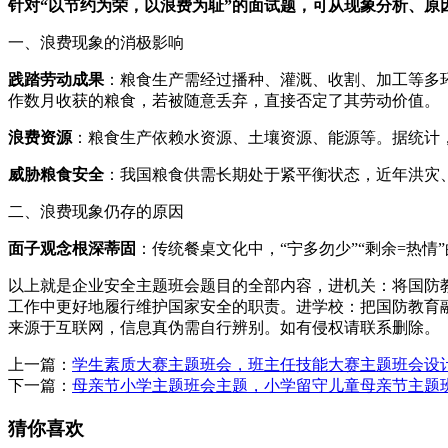
针对“以节约为荣，以浪费为耻”的面试题，可从现象分析、
一、浪费现象的消极影响
践踏劳动成果
：粮食生产需经过播种、灌溉、收割、加工等多
作数月收获的粮食，若被随意丢弃，直接否定了其劳动价值。
浪费资源
：粮食生产依赖水资源、土壤资源、能源等。据统计
威胁粮食安全
：我国粮食供需长期处于紧平衡状态，近年洪灾
二、浪费现象仍存的原因
面子观念根深蒂固
：传统餐桌文化中，“宁多勿少”“剩余=热
以上就是企业安全主题班会题目的全部内容，进机关：将国防
工作中更好地履行维护国家安全的职责。进学校：把国防教育
来源于互联网，信息真伪需自行辨别。如有侵权请联系删除。
上一篇：
学生素质大赛主题班会，班主任技能大赛主题班会设
下一篇：
母亲节小学主题班会主题，小学留守儿童母亲节主题
猜你喜欢