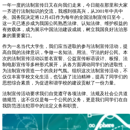
一年一度的法制宣传日又在向我们走来，今日能在那里和大家
一齐进行法制知识的交流，我感到很高兴，从2001年中共中
央、国务院决定将12月4日作为每年的全国法制宣传日至今，
这一天已逐步成为我国公民熟悉法律、认知法律、维护权益的
有效载体，成为展示中国法治建设成就，树立我国良好法治形
象的重要窗口。
作为一名当代大学生，我们应当进取的参与法制宣传活动，提
高自我的法律意识，争做一名知法、用法、守法的好公民。本
次的法制宣传活动以签名宣誓、公益宣传标语设计、板报、法
制电影宣传等多种形式展开，从各方面调动同学们的进取性，
为法制宣传营造一个的良好气氛。组织这次法制宣传活动，不
仅仅丰富学校文化生活，也弘扬了法治精神，提高了同学们的
思想综合素质，为促进和谐学校的建设贡献了一份力量。
法制宣传活动要求我们自觉遵守各项法律、法规及社会公共道
德规范，这不仅仅是每一个公民的义务，更是我们同学们在自
我防范违法犯罪中的法定义务和职责。