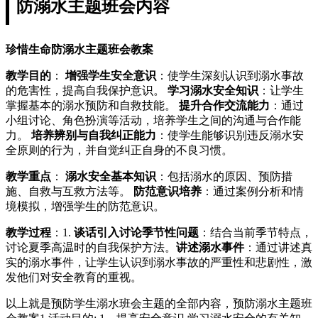
防溺水主题班会内容
珍惜生命防溺水主题班会教案
教学目的
：
增强学生安全意识
：使学生深刻认识到溺水事故
的危害性，提高自我保护意识。
学习溺水安全知识
：让学生
掌握基本的溺水预防和自救技能。
提升合作交流能力
：通过
小组讨论、角色扮演等活动，培养学生之间的沟通与合作能
力。
培养辨别与自我纠正能力
：使学生能够识别违反溺水安
全原则的行为，并自觉纠正自身的不良习惯。
教学重点
：
溺水安全基本知识
：包括溺水的原因、预防措
施、自救与互救方法等。
防范意识培养
：通过案例分析和情
境模拟，增强学生的防范意识。
教学过程
：1.
谈话引入
讨论季节性问题
：结合当前季节特点，
讨论夏季高温时的自我保护方法。
讲述溺水事件
：通过讲述真
实的溺水事件，让学生认识到溺水事故的严重性和悲剧性，激
发他们对安全教育的重视。
以上就是预防学生溺水班会主题的全部内容，预防溺水主题班