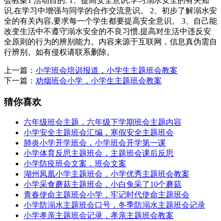
会教案1 活动目的: 1、提高安全意识,学习溺水安全的有关知
识,在学习中增强与同学的合作交流意识。 2、初步了解溺水安
全的有关内容,要求每一个学生都要提高安全意识。 3、自己能
改变生活中不遵守溺水安全的不良习惯,提高对生活中违反安
全原则的行为的辨别能力。内容来源于互联网，信息真伪需自
行辨别。如有侵权请联系删除。
上一篇：
小学班会培训报道，小学生主题班会教案
下一篇：
劝烟班会小学，小学生主题班会教案
猜你喜欢
六年级班会主题，六年级下学期班会主题内容
小学安全主题班会汇编，寒假安全主题班会
肺炎小学开学班会，小学班会开学第一课
小学体育反思主题班会，主题班会课后反思
小学防疫班会文案，班会文案
湖州凤凰小学主题班会，小学优秀主题班会教案
小学采食蘑菇主题班会，小白兔采了10个蘑菇
青春使命主题班会小学，牢记时代使命主题班会
小学防溺水主题班会口号，冬季防溺水主题班会记录
小学孝亲主题班会记录，孝亲主题班会教案