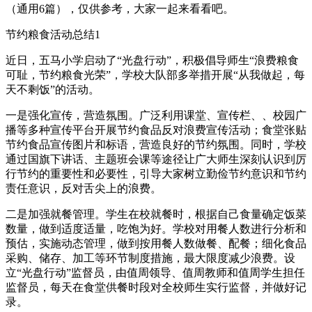
（通用6篇），仅供参考，大家一起来看看吧。
节约粮食活动总结1
近日，五马小学启动了“光盘行动”，积极倡导师生“浪费粮食
可耻，节约粮食光荣”，学校大队部多举措开展“从我做起，每
天不剩饭”的活动。
一是强化宣传，营造氛围。广泛利用课堂、宣传栏、、校园广
播等多种宣传平台开展节约食品反对浪费宣传活动；食堂张贴
节约食品宣传图片和标语，营造良好的节约氛围。同时，学校
通过国旗下讲话、主题班会课等途径让广大师生深刻认识到厉
行节约的重要性和必要性，引导大家树立勤俭节约意识和节约
责任意识，反对舌尖上的浪费。
二是加强就餐管理。学生在校就餐时，根据自己食量确定饭菜
数量，做到适度适量，吃饱为好。学校对用餐人数进行分析和
预估，实施动态管理，做到按用餐人数做餐、配餐；细化食品
采购、储存、加工等环节制度措施，最大限度减少浪费。设
立“光盘行动”监督员，由值周领导、值周教师和值周学生担任
监督员，每天在食堂供餐时段对全校师生实行监督，并做好记
录。