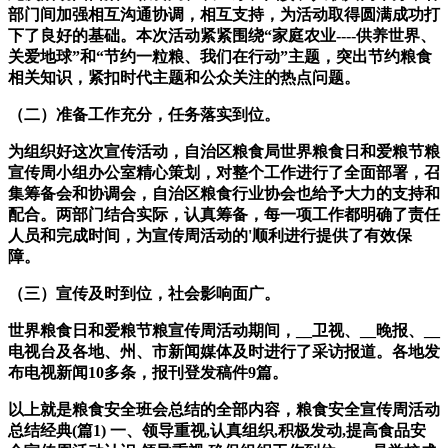
部门间加强相互沟通协调，相互支持，为活动取得圆满成功打
下了良好的基础。本次活动紧紧围绕“家庭农业----供养世界、
关爱地球”和“节约一粒粮、我们在行动”主题，突出节约粮食
相关知识，紧扣时代主题和公众关注的热点问题。
（二）准备工作充分，任务落实到位。
为组织好这次宣传活动，自治区粮食局世界粮食日和爱粮节粮
宣传周小组办公室精心策划，对整个工作进行了全面部署，召
集筹备会和协调会，自治区粮食行业协会也给予大力的支持和
配合。两部门结合实际，认真筹备，每一项工作都明确了责任
人员和完成时间，为宣传周活动的'顺利进行提供了有效保
障。
（三）宣传及时到位，社会影响面广。
世界粮食日和爱粮节粮宣传周活动期间，__卫视、__晚报、__
电视台及各地、州、市新闻媒体及时进行了采访报道。各地发
布电视新闻10多条，报刊登发稿件9篇。
以上就是粮食安全班会总结的全部内容，粮食安全宣传周活动
总结经典(篇1) 一、领导重视,认真组织,积极发动,提高食品安