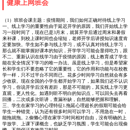
健康上网班会
（1）班班会课主题：疫情期间，我们如何正确对待线上学习
一、线上学习的重要性由于延迟开学的原因，我们开始线上学
习一段时间了，现在已是3月末，就算开学后通过周末和暑假
来补课，到校上课时间也会缩短，老师开学后讲授知识速度肯
定要加快。学生如不参与线上学习，或不认真对待线上学习，
那么就不能掌握好课本的知识，开学学习可能会显得吃力，跟
不二、重新认识在线学习由于疫情的原因，线上教育成了学生
能在安全情况下学习的唯一办法。虽是线上学习，但是希望家
长和学生们不要忽略了它的重要性，它的作用和功能与在校教
学一样，只不过平台不同而已。花多少时间学习自然就会有多
少收获。现在全国的小学生都开始学习了，如果我们还不认识
学习，你说开学后没有差距，那是不可能的，其实线上学习更
直观，更人性化。如遇到听不明白的知识点，可以回头去再看
回播，二次或多次听讲，查漏补缺，自然能够把握和理解。
三、学生在家学习的心理特征1.拖延心理超长的假期可能会给
学生一种错觉，认为还有很多时间可以学习，不用急在一时，
能拖就拖。2.偷懒心理在家学习时间相对自由，没有明确的上
学放学、上课下课概念，也缺乏学习氛围，学生可能会出现偷
懒，不能保证有效学习时间。