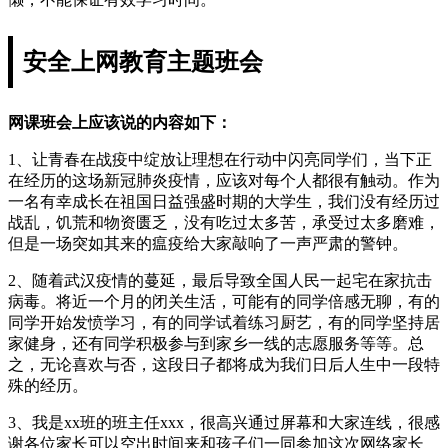
安全上网教育主题班会
网课班会上应该说的内容如下：
1、让青春在战疫中绽放让理想在行动中闪亮同学们，当下正
在经历的这场新冠肺炎疫情，应该对每个人都很有触动。作为
一名有幸成长在祖国日益强盛时期的大学生，我们没有经历过
战乱，饥荒和物资匮乏，没有吃过太多苦，承受过太多磨难，
但是一场突如其来的瘟疫给大家敲响了一声严肃的警钟。
2、随着武汉疫情的蔓延，最后导致全国人民一起宅在家抗击
病毒。将近一个月的闭关生活，可能有的同学倍感无聊，有的
同学开始发愤学习，有的同学试着练习厨艺，有的同学坚持居
家健身，还有同学积极参与到家乡一线的志愿服务等等。总
之，无论喜欢与否，这段日子都将成为我们日后人生中一段特
殊的经历。
3、我是xx班的班主任xxx，很高兴通过屏幕和大家连线，很感
谢各位家长可以空出时间来和孩子们一同参加这次网络家长