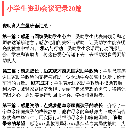
小学生资助会议记录20篇
资助育人主题班会汇总
：
第一篇：感恩与回馈
受助学生心声
：受助学生代表向领导和老
师表达诚挚谢意，感谢他们的关怀与帮助，让受助学生能在明
亮的教室中学习。
承诺与行动
：受助学生承诺用行动回报社
会、学校和资助者，将这份爱心传递下去，去帮助更多需要帮
助的人。
第二篇：感恩成长，励志成才
感恩国家助学政策
：学生代表感
谢国家助学政策的支持与帮助，认为助学金如雪中送炭，给予
前行的力量。
励志成才
：学生表示国家助学政策不仅助其顺
利入学，减轻家庭经济负担，更给了追求梦想的勇气，将铭记
感恩之心，通过实际行动回报社会、学校和资助者。
第三篇：感恩资助，点燃梦想
单亲家庭孩子的成长
：介绍了一
个单亲家庭孩子的成长故事，他在母亲的辛勤努力下成长为合
格的高中毕业生，用实际行动帮助母亲分担家庭困难。
资助
带来的希望
：感谢xxx县教育局和xxx县烟草专卖局的援助，为