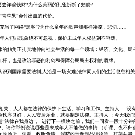
要去诈骗钱财?为什么美丽的孔雀折断了翅膀?
“青苹果”会付出血的代价。
充当了网络“黑客”?为什么童年的歌声却那样凄凉，悲切……
成年人犯罪现象绝不可忽视，保护未成年人权益刻不容缓。
律的触角正扎实地伸向社会生活的每一个领域：经济、文化、民
杠杆，也是政治罪恶的利剑和保障公民民主权利的盾牌。
识到国家需要法制,人治是一场灾难;法律同人们的生活息息相
相关，人人都在法律的保护下生活、学习和工作。主持人 ： 没
会秩序良好，人民安居乐业，就要制定法律。主持人 ：今天我们
“法律在我身边”。 进行下一模块之前，我们一同看一段十分钟
2、请你举例说说哪些是未成年人不能做的事情 （旷课、夜不
厅等场所，观看、收听色情、淫秽的音像制品读物等，打架斗殴、