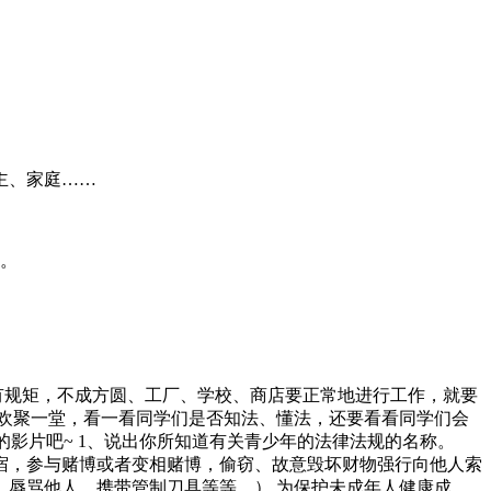
主、家庭……
关。
有规矩，不成方圆、工厂、学校、商店要正常地进行工作，就要
欢聚一堂，看一看同学们是否知法、懂法，还要看看同学们会
的影片吧~ 1、说出你所知道有关青少年的法律法规的名称。
归宿，参与赌博或者变相赌博，偷窃、故意毁坏财物强行向他人索
辱骂他人，携带管制刀具等等。） 为保护未成年人健康成