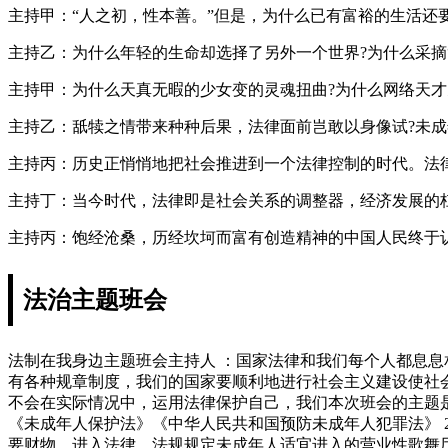
主持甲：“人之初，性本善。”但是，为什么已有富裕的生活还
主持乙：为什么年轻的生命却选择了另外一个世界?为什么采摘
主持甲：为什么天真无暇的少女变的灵魂扭曲?为什么网络天才
主持乙：舐犊之情带来种种后果，法律面前岂敢以身像试?未
主持丙：历史正悄悄地把社会推进到一个法律控制的时代。法
主持丁：当今时代，法律即是社会关系的调整器，经济发展的
主持丙：饱经沧桑，历经坎坷而富有创造精神的中国人民终于认
法治主题班会
法制在我身边主题班会主持人 ：国家法律和我们每个人都息息
有各种规章制度，我们的国家要顺利地进行社会主义建设使社
不会在实际情况中，运用法律保护自己，我们本次班会的主题是
《未成年人保护法》《中华人民共和国预防未成年人犯罪法》 
要财物，进入法律、法规规定未成年人适宜进入的营业性歌舞