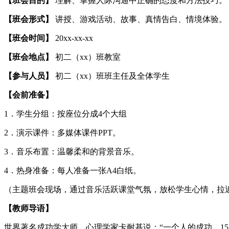
【班会目的】
理解、掌握人际沟通中正确的态度和方法技巧。
【班会形式】
讲授、游戏活动、故事、真情告白、情境体验。
【班会时间】
20xx-xx-xx
【班会地点】
初二（xx）班教室
【参与人员】
初二（xx）班班主任及全体学生
【会前准备】
1．学生分组：按座位分成4个大组
2．演示课件：多媒体课件PPT。
3．音乐布置：温馨柔和的背景音乐。
4．热身准备：每人准备一张A4白纸。
（主题班会现场，通过音乐活跃课堂气氛，放松学生心情，拉
【教师导语】
世界著名成功学大师、心理学家卡耐基说：“一个人的成功，1