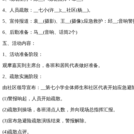
4、人员疏散：__七小(许__);__社区(杨__)。
5、宣传报道：袁__(摄影)、王__(摄像);应急救护：邱__;音响
6、后勤准备：马__(音响、话筒2个)
五、活动内容：
1、活动准备阶段：
观摩嘉宾到主席台，各班和居民代表做好准备。
2、疏散实施阶段：
由社区领导宣布：__第七小学全体师生和社区代表开始应急避
(1)警报响起，人员开始疏散。
(2)疏散到操场，各班清点人数，并向现场总指挥汇报。
(3)宣布急避险疏散演练结束，警报解除。
(4)疏散点评。