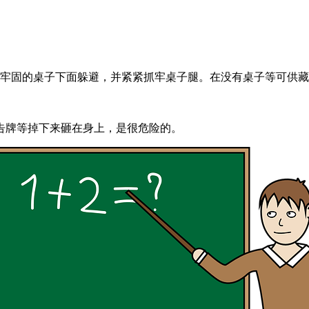
实牢固的桌子下面躲避，并紧紧抓牢桌子腿。在没有桌子等可供
告牌等掉下来砸在身上，是很危险的。