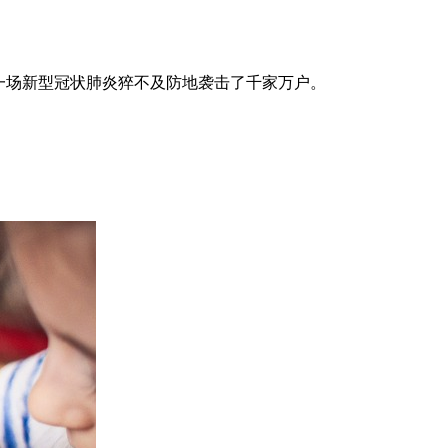
—一场新型冠状肺炎猝不及防地袭击了千家万户。