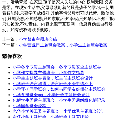
一、活动背景: 在家里,孩子是家人关注的中心,权利无限,义务
是零。在现实生活中,父母紧紧盯着的只是孩子的学习,一切围
着智能转,只要学习成绩好,其他事情父母都可以代劳。致使他
们:只知受惠,不知感恩;只知索取,不知奉献;只知攀比,不知回报;
只知被爱,不知责任。内容来源于互联网，信息真伪需自行辨
别。如有侵权请联系删除。
上一篇：
小学禁毒主题班会稿，
下一篇：
小学营业日主题班会教案，小学生主题班会教案
猜你喜欢
小学冬季取暖主题班会，冬季取暖安全主题班会
小学作文指导主题班会，小学作文指导
小学生主题班会表格，班主任主题班会设计
小学班会语言沟通，语言班会不会申请不上
小学守护同学班会，如何与同学友好相处主题班会
小学党建班会ppt，小学班会主题班会设计
化解学生矛盾主题班会，小学生矛盾纠纷化解记录
小学国学班会流程，
光华小学关工委主题班会，小学优秀主题班会设计
责任小学主题班会，小学班会主题有哪些