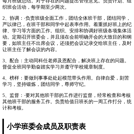
每月班级总结。对于存在的问题提出管理意见。负责计划、组
织班会活动，每学期至少两次。
2、协调：·负责班级全面工作，团结全体班干部，团结同学，
严以律已，在班干部和同学中起表率作用。着重抓好班上的纪
律、学习等方面的工作。组织、安排和协调好班级各项集体活
动。定期召开班委会，并且须在会前明确开会的大致目的和纲
要，如班主任不出席会议，还须把会议记录交给班主任，及时
让班主任了解会议的内容。
3、配合：主动同科任老师及恩配合，解决班上存在的问题。
督促全班同学勤奋踏实学习并遵守学校规章制度。
4、榜样：要做到事事处处起模范带头作用。自律自爱，刻苦
学习，坚持锻炼，团结同学，尊师守纪。
5、监督：·要对其他班干部的工作进行监督，经常检查和考核
其他班干部的服务工作。负责给值日班长的一周工作打分，统
计和考核。
小学班委会成员及职责表