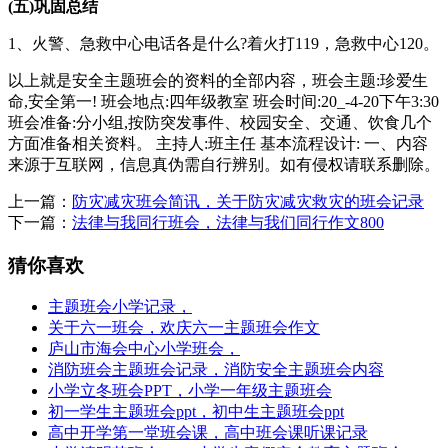
(五)巩固总结
1、火警、急救中心电话各是什么?着火打119，急救中心120。
以上就是安全主题班会的资料的全部内容，班会主题:珍爱生
命,安全第一! 班会地点:四年级教室 班会时间:20_-4-20下午3:30
班会准备:分小组,按防突发事件、校园安全、交通、饮食几个
方面准备相关资料。 主持人:班主任 基本流程设计: 一、内容
来源于互联网，信息真伪需自行辨别。如有侵权请联系删除。
上一篇：
防灾减灾班会简讯，关于防灾减灾救灾的班会记录
下一篇：
法律与我同行班会，法律与我们同行作文800
猜你喜欢
主题班会小学记录，
关于六一班会，欢庆六一主题班会作文
庐山市海会中心小学班会，
消防班会主题班会记录，消防安全主题班会内容
小学立冬班会PPT，小学一年级主题班会
初一学生主题班会ppt，初中生主题班会ppt
高中开学第一堂班会课，高中班会课听课记录