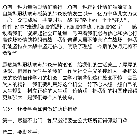
总有一种力量激励我们前行，总有一种精神让我们泪流满面，
自新型冠状病毒感染的肺炎疫情发生以来，亿万中华儿女万众
一心，众志成城，共克时艰，战“疫”路上的一个个“好人”，一
件件“好事”走进我们的视野，他们的事迹，他们的名字……感
动着我们，凝聚起社会正能量，号召着我们必有信心和决心打
赢这场疫情防控阻击战。我们普通人虽不能亲临主战场，但我
们能坚持在大战中坚定信心、明确了理想，今后的岁月定将不
负韶华。
虽然新型冠状病毒肺炎来势汹汹，给我们的生活蒙上了厚厚的
阴影。但是作为学生的我们，作为社会主义的接班人，要把这
次的疫情当作学习的机会，去学习前辈们这种处变不惊，舍己
为人的精神，我们要利用好这个机会，静下心来想一想自己的
人生规划，树立正确的人生观，价值观，把我们的祖国建设得
更加强大，是我们每个人的使命。
另外，还要学会如何做好防护措施：
第一、尽量不出门，如果必须要去公共场所记得佩戴口罩;
第二、要勤洗手;