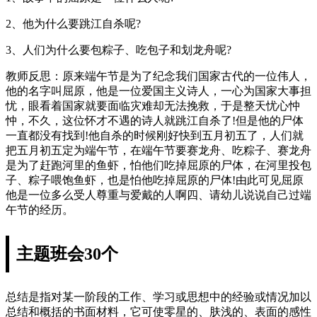
2、他为什么要跳江自杀呢?
3、人们为什么要包粽子、吃包子和划龙舟呢?
教师反思：原来端午节是为了纪念我们国家古代的一位伟人，
他的名字叫屈原，他是一位爱国主义诗人，一心为国家大事担
忧，眼看着国家就要面临灾难却无法挽救，于是整天忧心忡
忡，不久，这位怀才不遇的诗人就跳江自杀了!但是他的尸体
一直都没有找到!他自杀的时候刚好快到五月初五了，人们就
把五月初五定为端午节，在端午节要赛龙舟、吃粽子、赛龙舟
是为了赶跑河里的鱼虾，怕他们吃掉屈原的尸体，在河里投包
子、粽子喂饱鱼虾，也是怕他吃掉屈原的尸体!由此可见屈原
他是一位多么受人尊重与爱戴的人啊四、请幼儿说说自己过端
午节的经历。
主题班会30个
总结是指对某一阶段的工作、学习或思想中的经验或情况加以
总结和概括的书面材料，它可使零星的、肤浅的、表面的感性