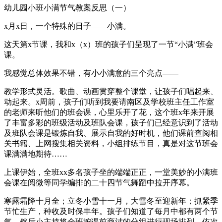
幼儿园小班小满节气教案反思（一）
x月x日，一个特殊的日子——小满。
这天第x节课，我和x（x）班的孩子们呈现了一节“小满”班会
课。
我感觉总体效果不错，有小小满意的三个亮点——
教学形式灵活。歌曲、动画贯穿整个课堂，让孩子们唱起来、
动起来。x周前，孩子们听到我要请南区及学校班主任工作室
的老师来听他们的班会课，心里乐开了花，这个班x年来开展
了丰富多彩的班级活动及班队会课，孩子们已经意识到了活动
及班队会课是锻炼自我、展示自我的好时机，他们课前查阅相
关书籍、上网搜集相关资料，小组排练节目，真是对这节班会
课满满地期待……
上课伊始，全班xx多名孩子坐的端端正正，一堂美妙的小满班
会课在阅微等同学编排的二十四节气舞蹈中拉开序幕。
寒露霜降十月全；立冬小雪十一月，大雪冬至迎新年；抓紧季
节忙生产，种收及时保丰年。孩子们知道了每月中都有两个节
气。然后小主持将全班按课前商讨的分组进行现场排列，依次