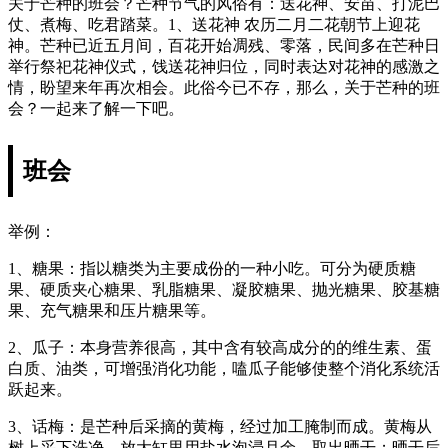
关于芒种的班会？芒种节气的风俗有：送花神、安苗、打泥巴
仗、煮梅、吃君踏菜。1、送花神 农历二月二花朝节上迎花
神。芒种已近五月间，百花开始凋残、零落，民间多在芒种日
举行祭祀花神仪式，饯送花神归位，同时表达对花神的感激之
情，盼望来年再次相会。此俗今已不存，那么，关于芒种的班
会？一起来了解一下吧。
班会
举例：
1、糖果：指以糖类为主要成份的一种小吃。可分为硬质糖
果、硬质夹心糖果、乳脂糖果、凝胶糖果、抛光糖果、胶基糖
果、充气糖果和压片糖果等。
2、瓜子：本身营养很高，其中含有较高成分的的维生素、蛋
白质、油类，可增强消化功能，嗑瓜子能够使整个消化系统活
跃起来。
3、话梅：是芒种后采摘的黄梅，经过加工腌制而成。黄梅从
树上采下洗净，放大缸里用盐水泡浸月余，取出晒干；晒干后