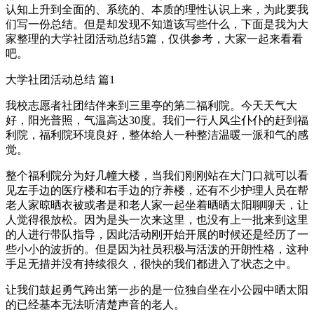
认知上升到全面的、系统的、本质的理性认识上来，为此要我
们写一份总结。但是却发现不知道该写些什么，下面是我为大
家整理的大学社团活动总结5篇，仅供参考，大家一起来看看
吧。
大学社团活动总结 篇1
我校志愿者社团结伴来到三里亭的第二福利院。今天天气大
好，阳光普照，气温高达30度。我们一行人风尘仆仆的赶到福
利院，福利院环境良好，整体给人一种整洁温暖一派和气的感
觉。
整个福利院分为好几幢大楼，当我们刚刚站在大门口就可以看
见左手边的医疗楼和右手边的疗养楼，还有不少护理人员在帮
老人家晾晒衣被或者是和老人家一起坐着晒晒太阳聊聊天，让
人觉得很放松。因为是头一次来这里，也没有上一批来到这里
的人进行带队指导，因此活动刚开始开展的时候还是经历了一
些小小的波折的。但是因为社员积极与活泼的开朗性格，这种
手足无措并没有持续很久，很快的我们都进入了状态之中。
让我们鼓起勇气跨出第一步的是一位独自坐在小公园中晒太阳
的已经基本无法听清楚声音的老人。